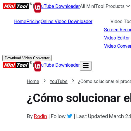
|
uTube Downloader
All MiniTool Products
Home
Pricing
Online Video Downloader
Video Too
Screen Reco
Video Editor
Video Conver
Download Video Converter
|
uTube Downloader
Home
YouTube
¿Cómo solucionar el pro
¿Cómo solucionar e
By
Rodin
| Follow
|
Last Updated
March 24