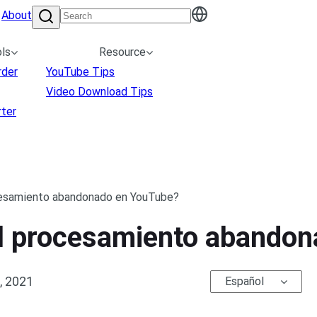
About
ls
Resource
rder
YouTube Tips
Video Download Tips
ter
cesamiento abandonado en YouTube?
l procesamiento abando
, 2021
Español