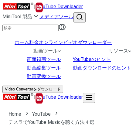
|
uTube Downloader
MiniTool 製品
メディアツール
ホーム
料金
オンラインビデオダウンローダー
動画ツール
リソース
画面録画ツール
YouTubeのヒント
動画編集ツール
動画ダウンロードのヒント
動画変換ツール
Video Converterをダウンロード
|
uTube Downloader
Home
YouTube
テスラでYouTube Musicを聴く方法４選