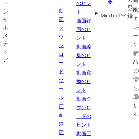
画
要
ー
のヒン
登
限
動
シ
ト
録
MiniTool
キ
ャ
画
画面録
ル
ン
ダ
画のヒ
メ
ー
ウ
ント
デ
ン
ン
動画編
ィ
新
ロ
集のヒ
ア
品
ー
ント
ど
ド
動画変
情
ツ
換のヒ
を
ー
ント
届
ル
動画ダ
し
画
ウンロ
す
面
ードの
録
ヒント
画
動画圧