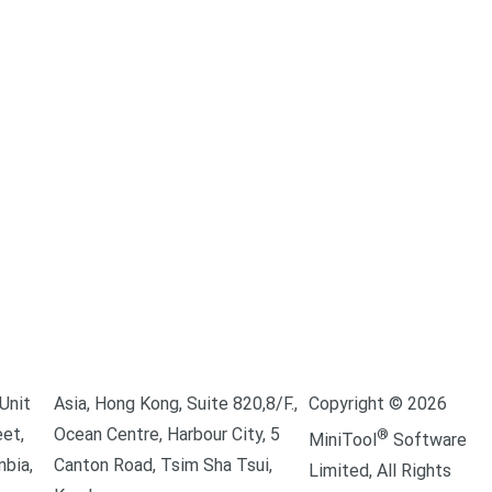
Unit
Asia, Hong Kong, Suite 820,8/F.,
Copyright ©
2026
eet,
Ocean Centre, Harbour City, 5
®
MiniTool
Software
mbia,
Canton Road, Tsim Sha Tsui,
Limited,
All Rights