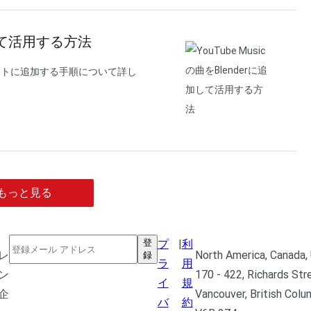
追加して活用する方法
ロジェクトに追加する手順について詳し
もっと見る
登
プ
|
利
レ
North America, Canada, 
録
ラ
用
ン
170 - 422, Richards Str
イ
規
企
Vancouver, British Colu
バ
約