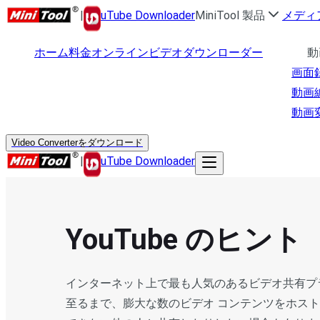
|
uTube Downloader
MiniTool 製品
メディ
ホーム
料金
オンラインビデオダウンローダー
動
画面
動画
動画
Video Converterをダウンロード
|
uTube Downloader
YouTube のヒント
インターネット上で最も人気のあるビデオ共有プラッ
至るまで、膨大な数のビデオ コンテンツをホス