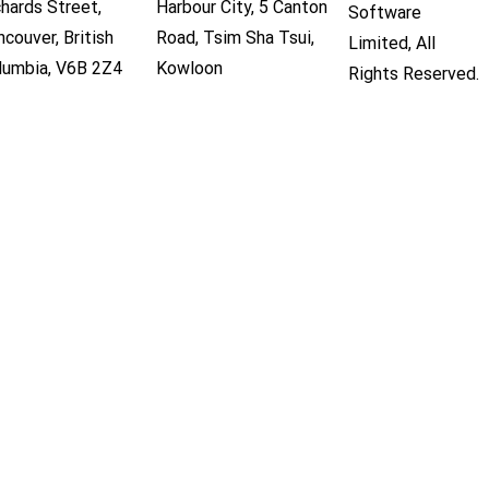
chards Street,
Harbour City, 5 Canton
Software
ncouver, British
Road, Tsim Sha Tsui,
Limited,
All
lumbia, V6B 2Z4
Kowloon
Rights Reserved.