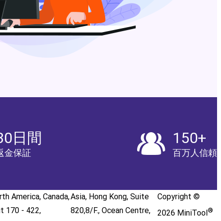
30日間
150+
返金保証
百万人信頼
rth America, Canada,
Asia, Hong Kong, Suite
Copyright ©
it 170 - 422,
820,8/F., Ocean Centre,
®
2026
MiniTool