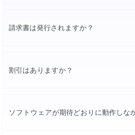
お支払い完了後、通常は数分以内に、ソフトウェア
請求書は発行されますか？
はい。お支払い完了後、ご注文時に登録されたメー
割引はありますか？
はい。学校、軍関係機関、福祉施設などの非営利団
トウェアプランをご用意のうえ、
support@minitool
ソフトウェアが期待どおりに動作しな