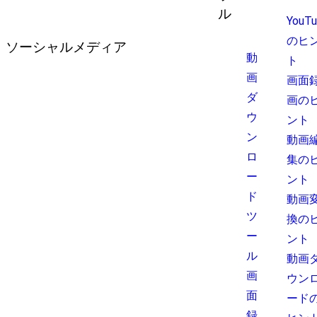
ル
YouT
のヒ
ソーシャルメディア
動
ト
画
画面
ダ
画の
ウ
ント
ン
動画
ロ
集の
ー
ント
ド
動画
ツ
換の
ー
ント
ル
動画
画
ウン
面
ード
録