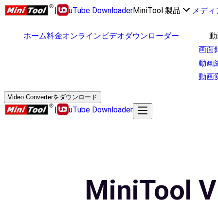
|
uTube Downloader
MiniTool 製品
メディ
ホーム
料金
オンラインビデオダウンローダー
動
画面
動画
動画
Video Converterをダウンロード
|
uTube Downloader
MiniTool