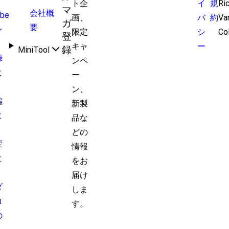
ト企
イ
規
Ri
マ
会社概
ube
画、
バ
約
Va
ガ
要
ン
限定
シ
Co
登
キャ
ー
録
MiniTool
録
ンペ
ヒ
ー
ン、
編
新製
ヒ
品な
どの
変
情報
ヒ
をお
届け
ダ
しま
ロ
す。
の