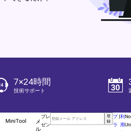
7×24時間
技術サポート
プレ
登
プ
|
利
No
MiniTool
メ
録
ゼン
ラ
用
Un
ル