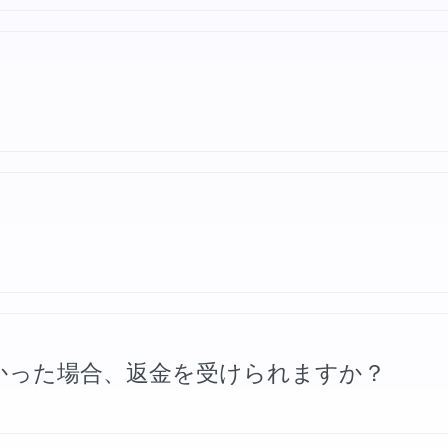
のダウンロードリンクとライセンスキーを記載したメー
ルアドレス宛に請求書をお送りします。
体、および障がいのある方を対象に割引をご用意してお
.com
までお問い合わせください。内容を確認後、割引
かった場合、返金を受けられますか？