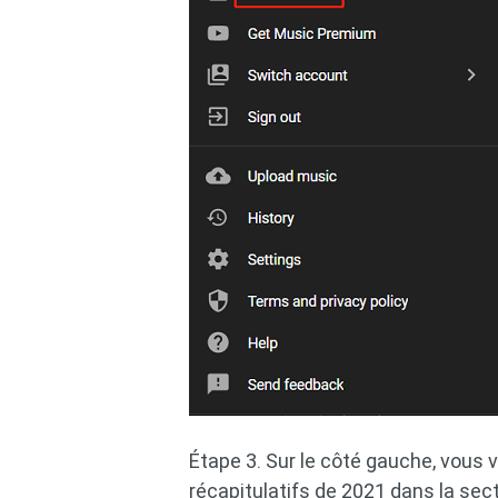
Étape 3. Sur le côté gauche, vous v
récapitulatifs de 2021 dans la sect