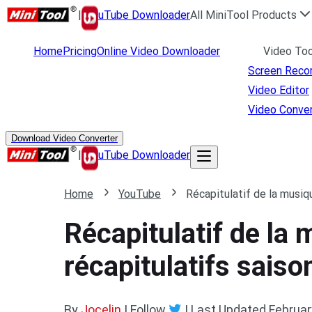
|
uTube Downloader
All MiniTool Products
Home
Pricing
Online Video Downloader
Video Too
Screen Reco
Video Editor
Video Conver
Download Video Converter
|
uTube Downloader
Home
YouTube
Récapitulatif de la musiq
Récapitulatif de la
récapitulatifs sais
By
Jocelin
| Follow
|
Last Updated
Februar