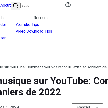
About
ls
Resource
rder
YouTube Tips
Video Download Tips
ter
ue sur YouTube: Comment voir vos récapitulatifs saisonniers de
 musique sur YouTube: C
onniers de 2022
y 04, 2024
Français