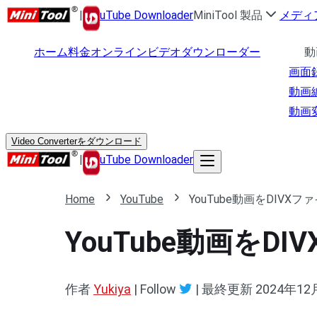
|
uTube Downloader
MiniTool 製品
メディ
ホーム
料金
オンラインビデオダウンローダー
動
画面
動画
動画
Video Converterをダウンロード
|
uTube Downloader
Home
YouTube
YouTube動画をDIV
YouTube動画を
作者
Yukiya
| Follow
|
最終更新
2024年12