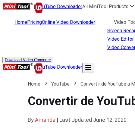
|
uTube Downloader
All MiniTool Products
Home
Pricing
Online Video Downloader
Video Too
Screen Reco
Video Editor
Video Conver
Download Video Converter
|
uTube Downloader
Home
YouTube
Convertir de YouTube a MP
Convertir de YouTub
By
Amanda
|
Last Updated
June 12, 2020