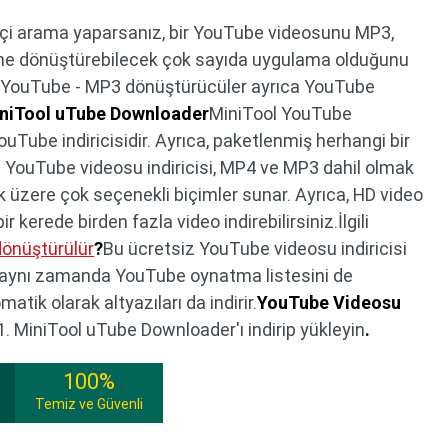
miçi arama yaparsanız, bir YouTube videosunu MP3,
ine dönüştürebilecek çok sayıda uygulama olduğunu
 YouTube - MP3 dönüştürücüler ayrıca YouTube
niTool uTube Downloader
MiniTool YouTube
ouTube indiricisidir. Ayrıca, paketlenmiş herhangi bir
 YouTube videosu indiricisi, MP4 ve MP3 dahil olmak
üzere çok seçenekli biçimler sunar. Ayrıca, HD video
r kerede birden fazla video indirebilirsiniz.İlgili
dönüştürülür
?
Bu ücretsiz YouTube videosu indiricisi
l, aynı zamanda YouTube oynatma listesini de
omatik olarak altyazıları da indirir.
YouTube Videosu
. MiniTool uTube Downloader'ı indirip yükleyin
.
100%
Temiz ve Güvenli