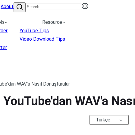
About
ls
Resource
rder
YouTube Tips
Video Download Tips
ter
be'dan WAV'a Nasıl Dönüştürülür
 YouTube'dan WAV'a Nası
Türkçe