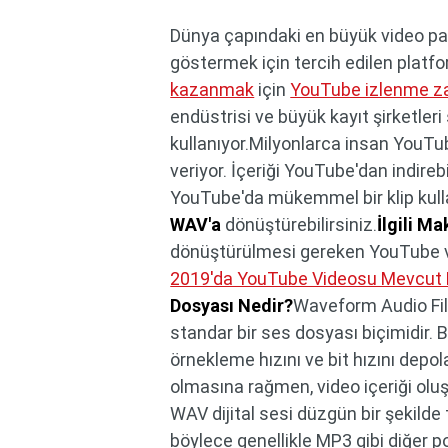
Dünya çapındaki en büyük video pay
göstermek için tercih edilen platfo
kazanmak
için
YouTube izlenme za
endüstrisi ve büyük kayıt şirketler
kullanıyor.Milyonlarca insan YouTu
veriyor. İçeriği YouTube'dan indirebi
YouTube'da mükemmel bir klip kull
WAV'a
dönüştürebilirsiniz.
İlgili Ma
dönüştürülmesi gereken YouTube v
2019'da YouTube Videosu Mevcut Değ
Dosyası Nedir?
Waveform Audio File
standar bir ses dosyası biçimidir. B
örnekleme hızını ve bit hızını depo
olmasına rağmen, video içeriği oluşt
WAV dijital sesi düzgün bir şekilde 
böylece genellikle MP3 gibi diğer 