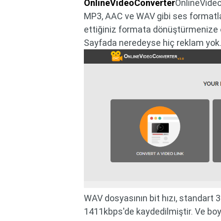
OnlineVideoConverter
OnlineVideo
MP3, AAC ve WAV gibi ses formatla
ettiğiniz formata dönüştürmenize ol
Sayfada neredeyse hiç reklam yok
WAV dosyasının bit hızı, standart
1411kbps'de kaydedilmiştir. Ve boyu