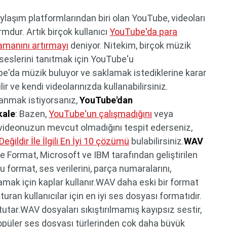
laşım platformlarından biri olan YouTube, videoları
rmdur. Artık birçok kullanıcı
YouTube'da para
manını artırmayı
deniyor. Nitekim, birçok müzik
i seslerini tanıtmak için YouTube'u
be'da müzik buluyor ve saklamak istediklerine karar
lir ve kendi videolarınızda kullanabilirsiniz.
anmak istiyorsanız,
YouTube'dan
kale
: Bazen,
YouTube'un çalışmadığını
veya
ideonuzun mevcut olmadığını tespit ederseniz,
ildir İle İlgili En İyi 10 çözümü
bulabilirsiniz.
WAV
 Format, Microsoft ve IBM tarafından geliştirilen
u format, ses verilerini, parça numaralarını,
lamak için kaplar kullanır.WAV daha eski bir format
uran kullanıcılar için en iyi ses dosyası formatıdır.
tutar.WAV dosyaları sıkıştırılmamış kayıpsız sestir,
popüler ses dosyası türlerinden çok daha büyük