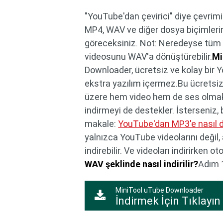
"YouTube'dan çevirici" diye çevri
MP4, WAV ve diğer dosya biçimler
göreceksiniz. Not: Neredeyse tüm
videosunu WAV'a dönüştürebilir.
Mi
Downloader, ücretsiz ve kolay bir Y
ekstra yazılım içermez.Bu ücretsiz
üzere hem video hem de ses olmak 
indirmeyi de destekler. İsterseniz, bi
makale:
YouTube'dan MP3'e nasıl 
yalnızca YouTube videolarını deği
indirebilir. Ve videoları indirirken ot
WAV şeklinde nasıl indirilir?
Adım 1
MiniTool uTube Downloader
İndirmek İçin Tıklayın