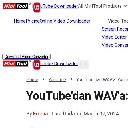
|
uTube Downloader
All MiniTool Products
Home
Pricing
Online Video Downloader
Video Too
Screen Reco
Video Editor
Video Conver
Download Video Converter
|
uTube Downloader
Home
YouTube
YouTube'dan WAV'a: YouTu
YouTube'dan WAV'a:
By
Emma
|
Last Updated
March 07, 2024