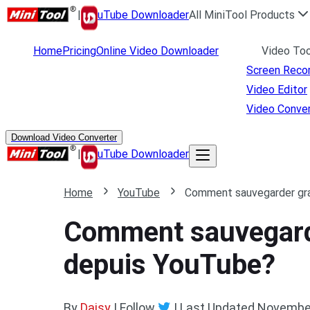
|
uTube Downloader
All MiniTool Products
Home
Pricing
Online Video Downloader
Video Too
Screen Reco
Video Editor
Video Conver
Download Video Converter
|
uTube Downloader
Home
YouTube
Comment sauvegarder gra
Comment sauvegarde
depuis YouTube?
By
Daisy
| Follow
|
Last Updated
November