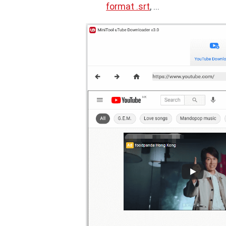
format .srt
, …