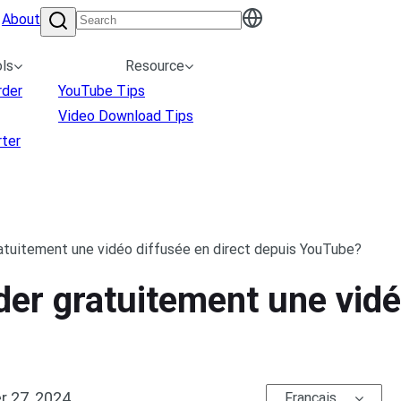
About
ls
Resource
rder
YouTube Tips
Video Download Tips
ter
tuitement une vidéo diffusée en direct depuis YouTube?
r gratuitement une vidéo
 27, 2024
Français