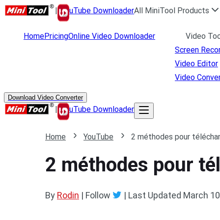
|
uTube Downloader
All MiniTool Products
Home
Pricing
Online Video Downloader
Video Too
Screen Reco
Video Editor
Video Conver
Download Video Converter
|
uTube Downloader
Home
YouTube
2 méthodes pour téléchar
2 méthodes pour té
By
Rodin
| Follow
|
Last Updated
March 10