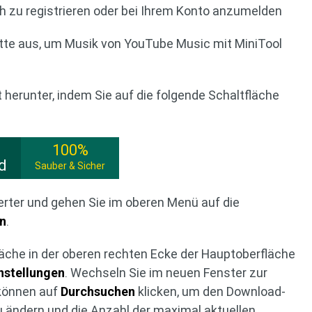
ch zu registrieren oder bei Ihrem Konto anzumelden
itte aus, um Musik von YouTube Music mit MiniTool
t herunter, indem Sie auf die folgende Schaltfläche
100%
d
Sauber & Sicher
verter und gehen Sie im oberen Menü auf die
en
.
läche in der oberen rechten Ecke der Hauptoberfläche
nstellungen
. Wechseln Sie im neuen Fenster zur
 können auf
Durchsuchen
klicken, um den Download-
 ändern und die Anzahl der maximal aktuellen