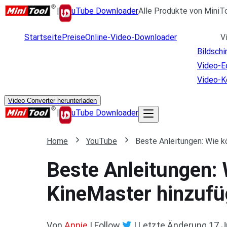
|
uTube Downloader
Alle Produkte von MiniT
Startseite
Preise
Online-Video-Downloader
V
Bildsch
Video-E
Video-K
Video Converter herunterladen
|
uTube Downloader
Home
YouTube
Beste Anleitungen: Wie 
Beste Anleitungen:
KineMaster hinzuf
Von
Annie
| Follow
|
Letzte Änderung
17.J