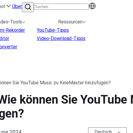
ool
Über
ideo-Tools
Ressourcen
irm-Rekorder
YouTube-Tipps
ditor
Video-Download-Tipps
onverter
können Sie YouTube Music zu KineMaster hinzufügen?
 Wie können Sie YouTube
ügen?
une.2024
Deutsch