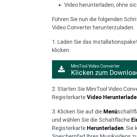
Video herunterladen, ohne si
Führen Sie nun die folgenden Schr
Video Converter herunterzuladen.
1. Laden Sie das Installationspake
klicken.
MiniTool Video Converter
Klicken zum Downloa
2. Starten Sie MiniTool Video Con
Registerkarte
Video Herunterlad
3. Klicken Sie auf die
Menü
schaltf
und wählen Sie die Schaltfläche
Ei
Registerkarte
Herunterladen
. Sie
Speicherpfad Ihres Musikvideos zu