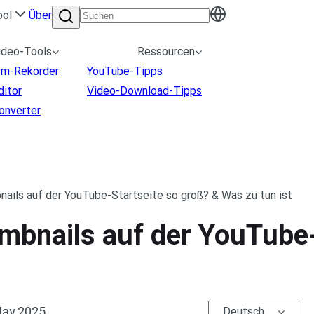
ool
Über
ideo-Tools
Ressourcen
irm-Rekorder
YouTube-Tipps
ditor
Video-Download-Tipps
onverter
ails auf der YouTube-Startseite so groß? & Was zu tun ist
mbnails auf der YouTube-
May.2025
Deutsch