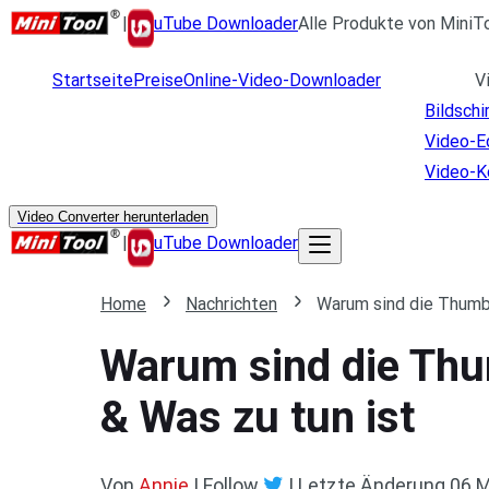
|
uTube Downloader
Alle Produkte von MiniT
Startseite
Preise
Online-Video-Downloader
V
Bildsch
Video-E
Video-K
Video Converter herunterladen
|
uTube Downloader
Home
Nachrichten
Warum sind die Thumbn
Warum sind die Thu
& Was zu tun ist
Von
Annie
| Follow
|
Letzte Änderung
06.