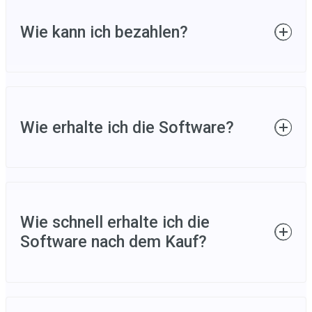
Wie kann ich bezahlen?
Sie können mit verschiedenen
Zahlungsmethoden bezahlen. Wir akzeptieren
Wie erhalte ich die Software?
PayPal, MasterCard, VISA, American Express
und DISCOVER.
Nach erfolgreicher Bestellung senden wir Ihnen
eine E-Mail mit dem Download-Link der Software
Wie schnell erhalte ich die
sowie Ihrem Lizenzschlüssel.
Software nach dem Kauf?
Nach dem erfolgreichen Kauf erhalten Sie