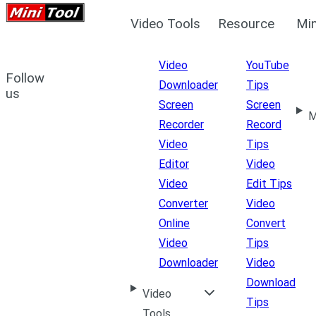
Video Tools
Resource
Min
Video
YouTube
Follow
Downloader
Tips
us
Screen
Screen
M
Recorder
Record
Video
Tips
Editor
Video
Video
Edit Tips
Converter
Video
Online
Convert
Video
Tips
Downloader
Video
Download
Video
Tips
Tools