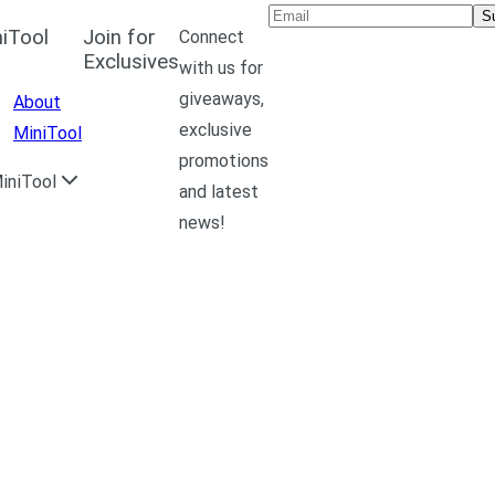
S
iTool
Join for
Connect
Exclusives
with us for
giveaways,
About
exclusive
MiniTool
promotions
iniTool
and latest
news!