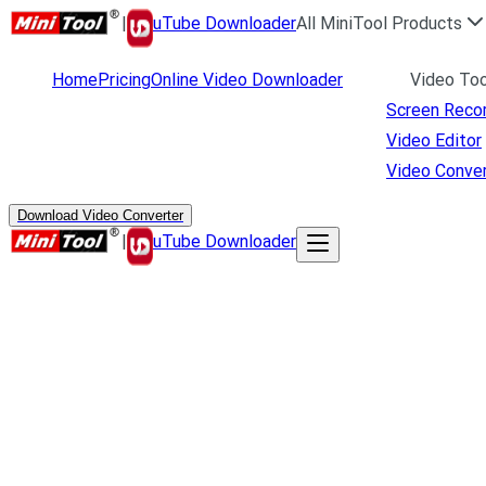
|
uTube Downloader
All MiniTool Products
Home
Pricing
Online Video Downloader
Video Too
Screen Reco
Video Editor
Video Conver
Download Video Converter
|
uTube Downloader