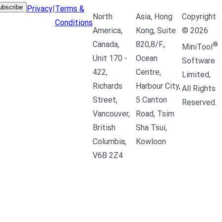
ubscribe
Privacy
|
Terms &
North
Asia, Hong
Copyright
Conditions
America,
Kong, Suite
©
2026
Canada,
820,8/F.,
®
MiniTool
Unit 170 -
Ocean
Software
422,
Centre,
Limited,
Richards
Harbour City,
All Rights
Street,
5 Canton
Reserved.
Vancouver,
Road, Tsim
British
Sha Tsui,
Columbia,
Kowloon
V6B 2Z4