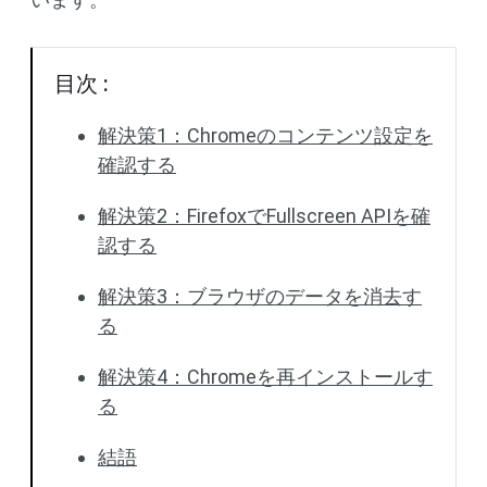
目次 :
解決策1：Chromeのコンテンツ設定を
確認する
解決策2：FirefoxでFullscreen APIを確
認する
解決策3：ブラウザのデータを消去す
る
解決策4：Chromeを再インストールす
る
結語