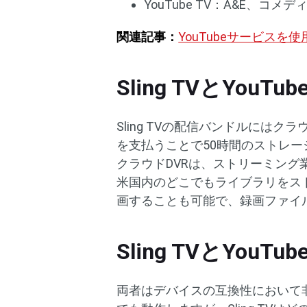
YouTube TV：A&E、コメデ
関連記事：
YouTubeサービスを
Sling TVとYouT
Sling TVの配信バンドルには
を支払うことで50時間のストレージ
クラウドDVRは、ストリーミン
米国内のどこでもライブラリをス
画することも可能で、録画ファイ
Sling TVとYouT
両者はデバイスの互換性において非常に