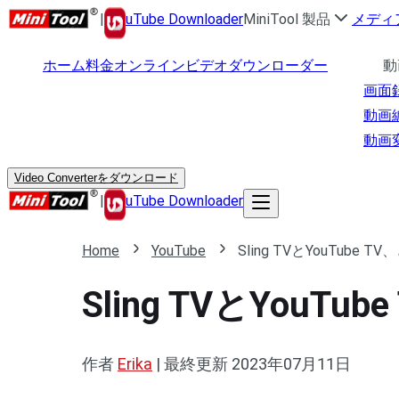
|
uTube Downloader
MiniTool 製品
メディ
ホーム
料金
オンラインビデオダウンローダー
動
画面
動画
動画
Video Converterをダウンロード
|
uTube Downloader
Home
YouTube
Sling TVとYouTube
Sling TVとYou
作者
Erika
|
最終更新
2023年07月11日