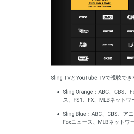
Sling TVとYouTube TV
Sling Orange：ABC、C
ス、FS1、FX、MLBネット
Sling Blue：ABC、CB
Foxニュース、MLBネット