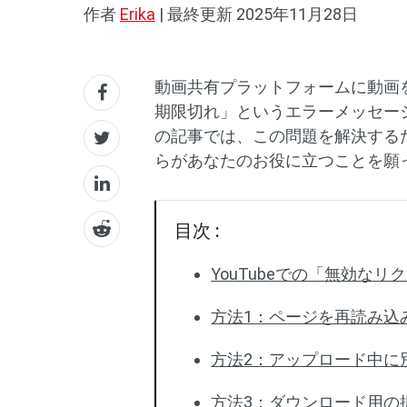
作者
Erika
|
最終更新
2025年11月28日
動画共有プラットフォームに動画
期限切れ」というエラーメッセー
の記事では、この問題を解決する
らがあなたのお役に立つことを願
目次 :
YouTubeでの「無効な
方法1：ページを再読み込
方法2：アップロード中に別
方法3：ダウンロード用の