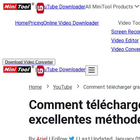
|
uTube Downloader
All MiniTool Products
Home
Pricing
Online Video Downloader
Video Too
Screen Reco
Video Editor
Video Conver
Download Video Converter
|
uTube Downloader
Home
YouTube
Comment télécharger gra
Comment télécharge
excellentes méthod
By
Ariel
| Follow
|
Last Updated
January 0