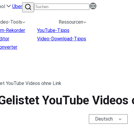
ool
Über
ideo-Tools
Ressourcen
irm-Rekorder
YouTube-Tipps
ditor
Video-Download-Tipps
onverter
stet YouTube Videos ohne Link
 Gelistet YouTube Videos 
Deutsch