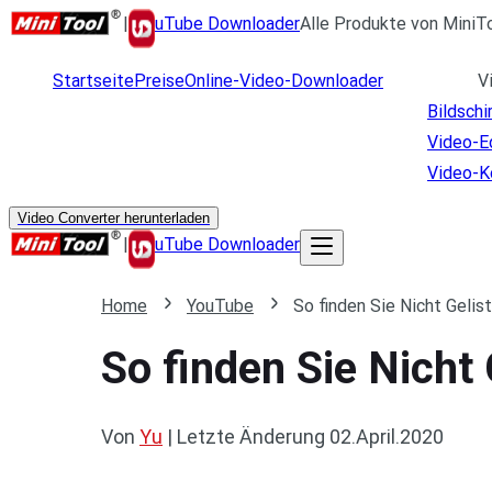
|
uTube Downloader
Alle Produkte von MiniT
Startseite
Preise
Online-Video-Downloader
V
Bildsch
Video-E
Video-K
Video Converter herunterladen
|
uTube Downloader
Home
YouTube
So finden Sie Nicht Geli
So finden Sie Nicht
Von
Yu
|
Letzte Änderung
02.April.2020