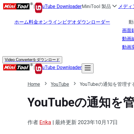
|
uTube Downloader
MiniTool 製品
メディ
ホーム
料金
オンラインビデオダウンローダー
動
画面
動画
動画
Video Converterをダウンロード
|
uTube Downloader
Home
YouTube
YouTubeの通知を管理
YouTubeの通知
作者
Erika
|
最終更新
2023年10月17日