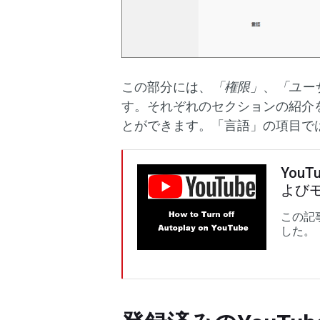
この部分には、
「権限」
、
「ユー
す。それぞれのセクションの紹介
とができます。「言語」の項目で
You
よび
この記
した。