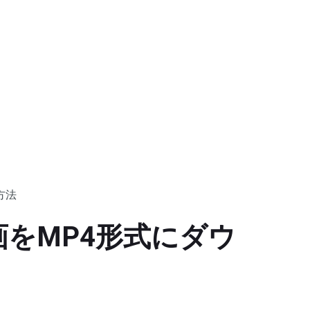
方法
画をMP4形式にダウ