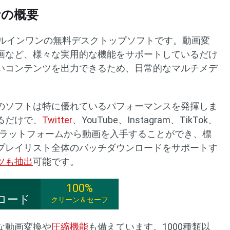
terの概要
rterは、オールインワンの無料デスクトップソフトです。動画変
画など、様々な実用的な機能をサポートしているだけ
いコンテンツを出力できるため、日常的なマルチメデ
。
のソフトは特に優れているパフォーマンスを発揮しま
るだけで、
Twitter
、YouTube、Instagram、TikTok、
ラットフォームから動画を入手することができ、標
プレイリスト全体のバッチダウンロードをサポートす
ツも抽出
可能です。
100%
ロード
クリーン＆セーフ
な動画変換や
圧縮機能
も備えています。1000種類以