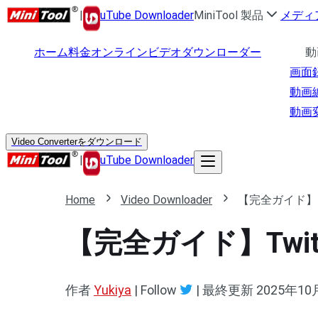
|
uTube Downloader
MiniTool 製品
メディ
ホーム
料金
オンラインビデオダウンローダー
動
画面
動画
動画
Video Converterをダウンロード
|
uTube Downloader
Home
Video Downloader
【完全ガイド】T
【完全ガイド】Twi
作者
Yukiya
| Follow
|
最終更新
2025年10