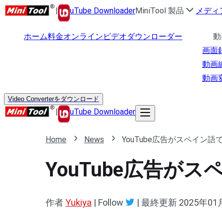
|
uTube Downloader
MiniTool 製品
メディ
ホーム
料金
オンラインビデオダウンローダー
動
画面
動画
動画
Video Converterをダウンロード
|
uTube Downloader
Home
News
YouTube広告がスペイン
YouTube広告
作者
Yukiya
| Follow
|
最終更新
2025年01