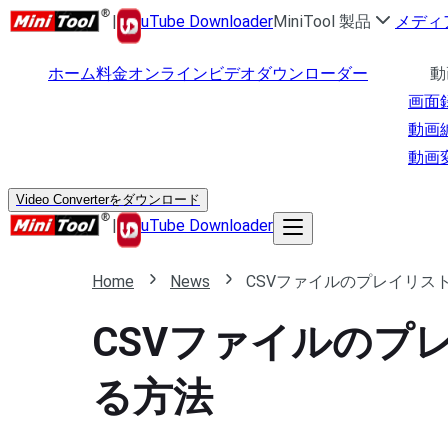
|
uTube Downloader
MiniTool 製品
メディ
ホーム
料金
オンラインビデオダウンローダー
動
画面
動画
動画
Video Converterをダウンロード
|
uTube Downloader
Home
News
CSVファイルのプレイリストを
CSVファイルのプレイ
る方法