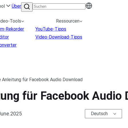
ool
Über
ideo-Tools
Ressourcen
irm-Rekorder
YouTube-Tipps
ditor
Video-Download-Tipps
onverter
e Anleitung für Facebook Audio Download
itung für Facebook Audio
June.2025
Deutsch