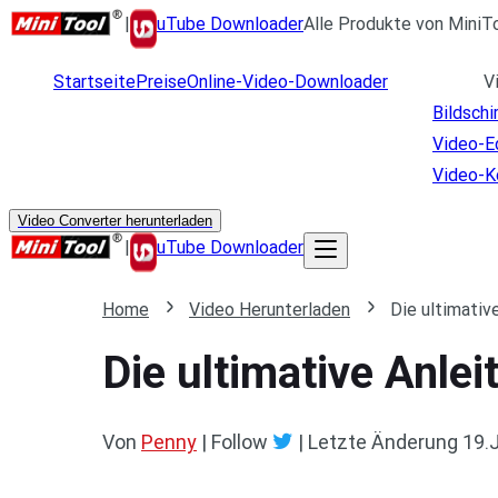
|
uTube Downloader
Alle Produkte von MiniT
Startseite
Preise
Online-Video-Downloader
V
Bildsch
Video-E
Video-K
Video Converter herunterladen
|
uTube Downloader
Home
Video Herunterladen
Die ultimativ
Die ultimative Anle
Von
Penny
| Follow
|
Letzte Änderung
19.