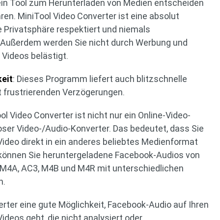
r ein Tool zum Herunterladen von Medien entscheiden
en. MiniTool Video Converter ist eine absolut
 Privatsphäre respektiert und niemals
. Außerdem werden Sie nicht durch Werbung und
Videos belästigt.
eit
: Dieses Programm liefert auch blitzschnelle
t frustrierenden Verzögerungen.
ool Video Converter ist nicht nur ein Online-Video-
oser Video-/Audio-Konverter. Das bedeutet, dass Sie
Video direkt in ein anderes beliebtes Medienformat
können Sie heruntergeladene Facebook-Audios von
 M4A, AC3, M4B und M4R mit unterschiedlichen
n.
erter eine gute Möglichkeit, Facebook-Audio auf Ihren
deos geht, die nicht analysiert oder