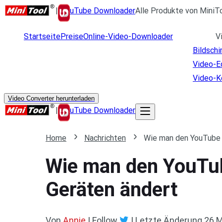
|
uTube Downloader
Alle Produkte von MiniT
Startseite
Preise
Online-Video-Downloader
V
Bildsch
Video-E
Video-K
Video Converter herunterladen
|
uTube Downloader
Home
Nachrichten
Wie man den YouTube 
Wie man den YouTub
Geräten ändert
Von
Annie
| Follow
|
Letzte Änderung
26.