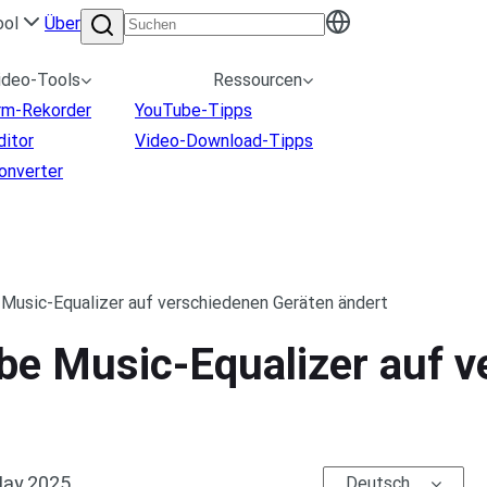
ool
Über
ideo-Tools
Ressourcen
irm-Rekorder
YouTube-Tipps
ditor
Video-Download-Tipps
onverter
Music-Equalizer auf verschiedenen Geräten ändert
e Music-Equalizer auf v
May.2025
Deutsch