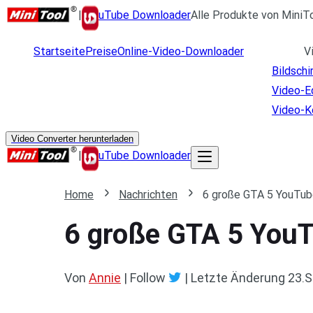
|
uTube Downloader
Alle Produkte von MiniT
Startseite
Preise
Online-Video-Downloader
V
Bildsch
Video-E
Video-K
Video Converter herunterladen
|
uTube Downloader
Home
Nachrichten
6 große GTA 5 YouTube
6 große GTA 5 YouT
Von
Annie
| Follow
|
Letzte Änderung
23.