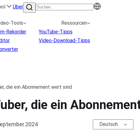
ool
Über
ideo-Tools
Ressourcen
irm-Rekorder
YouTube-Tipps
ditor
Video-Download-Tipps
onverter
r, die ein Abonnement wert sind
uber, die ein Abonnement
September.2024
Deutsch