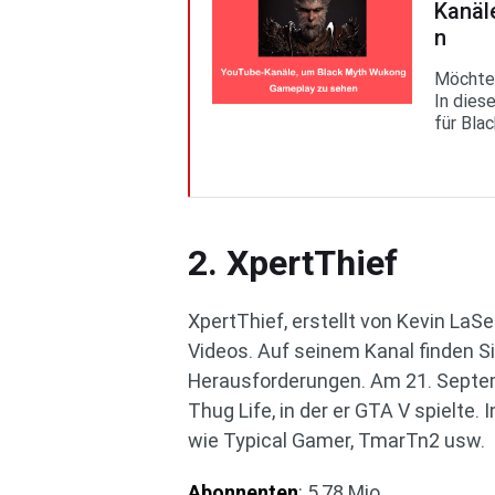
Kanäl
n
Möchten
In dies
für Bla
2. XpertThief
XpertThief, erstellt von Kevin LaS
Videos. Auf seinem Kanal finden 
Herausforderungen. Am 21. Septe
Thug Life, in der er GTA V spielte.
wie Typical Gamer, TmarTn2 usw.
Abonnenten
: 5,78 Mio.