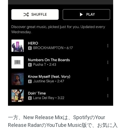
一方、New Release Mixは、SpotifyのYour
Release RadarのYouTube Music版で、お気に入