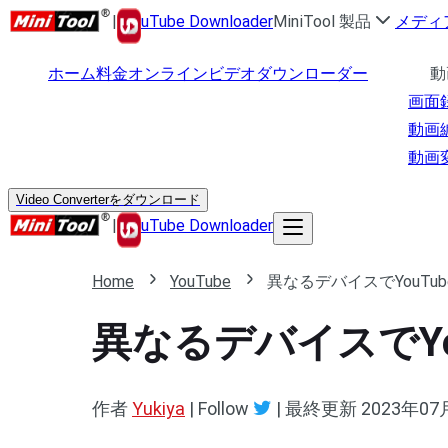
|
uTube Downloader
MiniTool 製品
メディ
ホーム
料金
オンラインビデオダウンローダー
動
画面
動画
動画
Video Converterをダウンロード
|
uTube Downloader
Home
YouTube
異なるデバイスでYouT
異なるデバイスでY
作者
Yukiya
| Follow
|
最終更新
2023年07