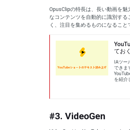
OpusClipの特長は、長い動画を
なコンテンツを自動的に識別する
く、注目を集めるものになること
You
てお
IAツ
できま
You
を紹介
#3. VideoGen