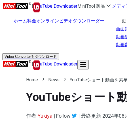
|
uTube Downloader
MiniTool 製品
メディ
ホーム
料金
オンラインビデオダウンローダー
動
画面
動画
動画
Video Converterをダウンロード
|
uTube Downloader
Home
News
YouTubeショート動画を
YouTubeショ
作者
Yukiya
| Follow
|
最終更新
2024年08