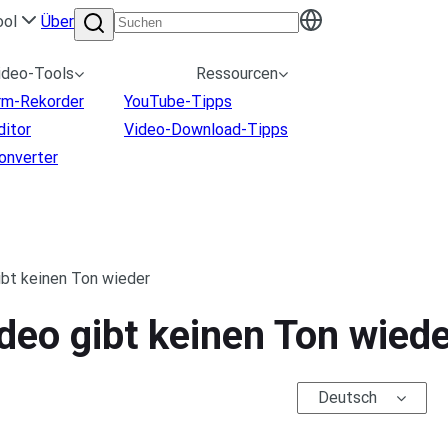
ool
Über
ideo-Tools
Ressourcen
irm-Rekorder
YouTube-Tipps
ditor
Video-Download-Tipps
onverter
ibt keinen Ton wieder
deo gibt keinen Ton wied
Deutsch