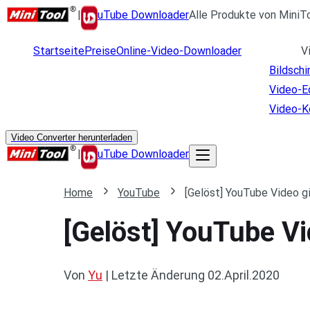
|
uTube Downloader
Alle Produkte von MiniT
Startseite
Preise
Online-Video-Downloader
V
Bildsch
Video-E
Video-K
Video Converter herunterladen
|
uTube Downloader
Home
YouTube
[Gelöst] YouTube Video g
[Gelöst] YouTube Vi
Von
Yu
|
Letzte Änderung
02.April.2020