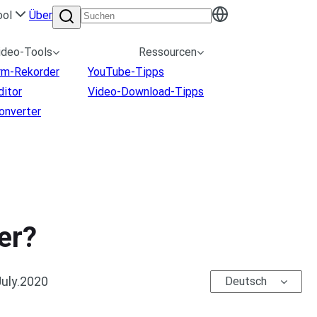
ool
Über
ideo-Tools
Ressourcen
irm-Rekorder
YouTube-Tipps
ditor
Video-Download-Tipps
onverter
er?
July.2020
Deutsch