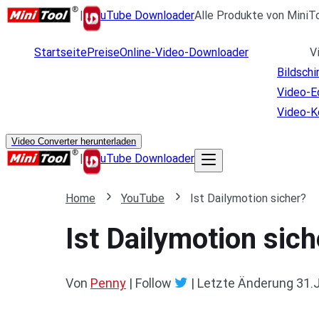
|
uTube Downloader
Alle Produkte von MiniT
Startseite
Preise
Online-Video-Downloader
V
Bildsch
Video-E
Video-K
Video Converter herunterladen
|
uTube Downloader
Home
YouTube
Ist Dailymotion sicher?
Ist Dailymotion sich
Von
Penny
| Follow
|
Letzte Änderung
31.