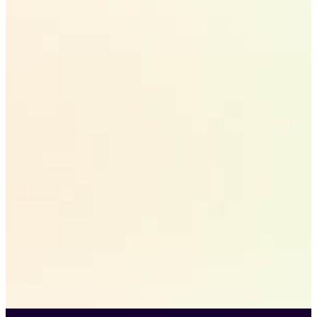
使いやすさ
わずか数クリックで目的の動画を取得可能。URLを
コピーして貼り付け、ダウンロードボタンをクリッ
クするだけで完了です。