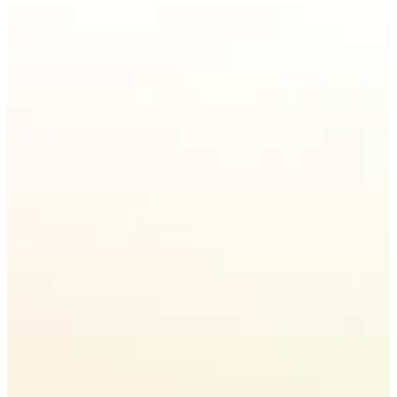
高速ダウンロード
MiniTool Video Converterはリンクから直接動画を
抽出するので、ダウンロード手順がシンプル。短時
間で動画を取得できます。